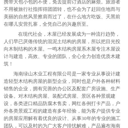
携带大包小包的不便，免去提前订酒店的麻烦。旅游者
不用被旅行社指挥得团团转，也不会为了赶回住地而与
美丽的自然风景擦肩而过了，在什么地方吃饭、天黑前
在哪儿安营扎寨，全凭自己的兴趣所至。
在现代社会，木屋已经发展成为一种流行趋势，
人们早已厌倦传统的混泥土结构的房屋，所以把目光投
向木制结构的木屋。一鸣木结构房屋系木屋专注木屋设
计与建造，高效、专业的团队，全心全力创造优质木建
筑！
海南绿山木业工程有限公司是一家专业从事设计建
造轻型木结构房屋的新型企业，同时也是户外各种材料
销售的企业，拥有完善的办公区及配套广房设施、生产
设备。对木结构房屋、装配式房屋、景区各种景观建
设，各类进口精品防腐木售卖，网红各例打卡产品，户
外各类景观工程的建造有多年经验，能为客户提供专业
的房屋应用解有着优良的设计、从事30年的专业的施工
团队，可以及时的为广大客户排忧解难，产品遍布海南