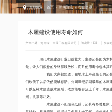
当前位置：
首页
»
新闻资讯
»
行业资讯
木屋建设使用寿命如何
131
文章出处：海南绿山木业工程有限公司
阅读量：
发表时间：
现代木屋建设行业日益壮大，主要还是因为木材
觉，让人们疲惫的身躯得以放松，而且使用寿命也比其
我们大家都知道，在地球上寿命最长的还是以“
们砍伐了以后依然能够存活。公园世纪后期最早的木屋
可以见树木建造成木屋后，依然能够存活上千年，木屋
潮，抗震等功效。
木屋建设不但绿色低碳，还具有冬暖夏凉，保温
意移动，反复安装。根据相关业界人士了解，近年来中