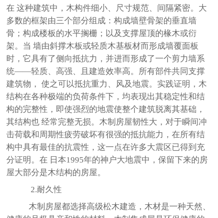
在 这种建筑中，木构件细小、尺寸规范、间隔紧密。大
多数的框架由三个部分组成：构成墙壁骨架的垂直墙
骨；构成楼板的水平搁栅；以及支撑屋顶的椽木或衍
架。当 墙由斜撑木板或轻质木基板材而形成墙覆面板
时，它具有了侧向抵抗力，并进而形成了一个剪力墙系
统——轻质、高强、且建造效率高。所有部件共同支撑
建筑物， 使之可以抵抗重力、风及地震。实践证明，木
结构在各种极端的负荷条件下，均表现出其稳定性和结
构的完整性，即使强烈的地震使整个建筑脱离其基础，
其结构也 经常完整无损。木制房屋韧性大，对于瞬间冲
击荷载和周期性疲劳破坏有很强的抵抗能力，在所有结
构中具有最佳的抗震性，这一点在许多大震区已得到充
分证明。在 日本1995年的神户大地震中，保留下来的房
屋大部分是木结构的房屋。
2.耐久性
木制房屋都选择高级松木建造，木材是一种天然、