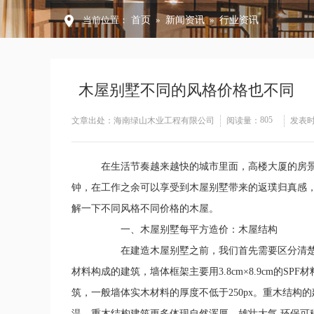
当前位置：
首页
»
新闻资讯
»
行业资讯
木屋别墅不同的风格价格也不同
805
文章出处：海南绿山木业工程有限公司
阅读量：
发表时间：
在生活节奏越来越快的城市里面，高楼大厦的房景
钟，在工作之余可以享受到木屋别墅带来的返璞归真感
解一下不同风格不同价格的木屋。
一、木屋别墅每平方造价：木屋结构
在建造木屋别墅之前，我们首先需要区分清楚轻
材料构成的建筑，墙体框架主要用3.8cm×8.9cm的
筑，一般墙体实木材料的厚度不低于250px。重木结
温，重木结构建筑更多体现自然浑厚，雄壮大气,环保可