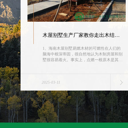
木屋别墅生产厂家教你走出木结构房屋4个认知误区
1、海南木屋别墅易燃木材的可燃性在人们的
脑海中根深蒂固，很自然地认为木制房屋和别
墅很容易着火。事实上，点燃一根原木是其困
难的。只有将原木切成小块柴火才能点燃。这
是一个非常普遍的道理。现代木屋的建筑材
料...
2025-03-11