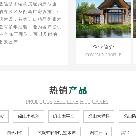
造轻型木结构房屋的新型企
的办公区及配套广房设施、生
观建设，各类进口精品防腐木
造有多年经验，能为客户提供
专业的施工团队，可以及时的
景区产...
企业简介
COMPANY PROFILE
架
绿山木栈道
绿山木平台
绿山木栏杆
绿山
园艺小件
装配式轻钢别墅木屋
网红产品
其它